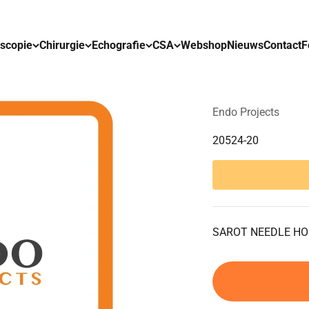
scopie
Chirurgie
Echografie
CSA
Webshop
Nieuws
Contact
F
Endo Projects
20524-20
SAROT NEEDLE HO