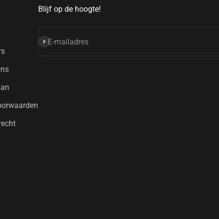
Blijf op de hoogte!
Abonneren
E-mailadres
rs
ons
aan
oorwaarden
recht