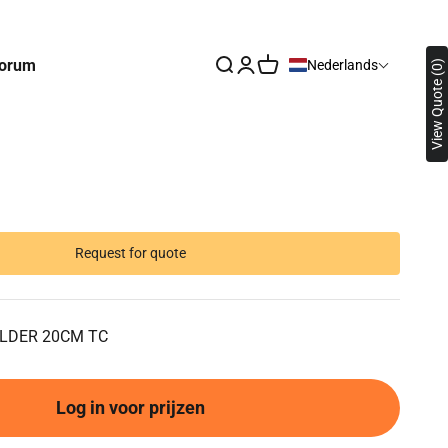
orum
Zoeken openen
Accountpagina openen
Winkelwagen openen
Nederlands
View Quote (0)
Request for quote
LDER 20CM TC
Log in voor prijzen